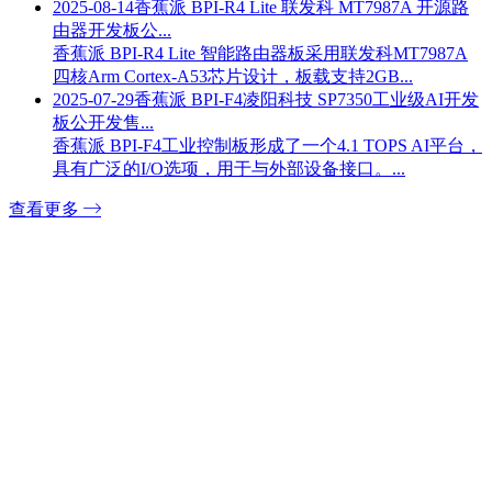
2025-08-14
香蕉派 BPI-R4 Lite 联发科 MT7987A 开源路
由器开发板公...
香蕉派 BPI-R4 Lite 智能路由器板采用联发科MT7987A
四核Arm Cortex-A53芯片设计，板载支持2GB...
2025-07-29
香蕉派 BPI-F4凌阳科技 SP7350工业级AI开发
板公开发售...
香蕉派 BPI-F4工业控制板形成了一个4.1 TOPS AI平台，
具有广泛的I/O选项，用于与外部设备接口。...
查看更多
香蕉派社区
香蕉派开源社区介绍
开源社区文化
香蕉派社区合作伙伴
比派科技团队
办公环境
产品证书
社区产品
开源单板计算机
开源路由器
核心板和开发套件