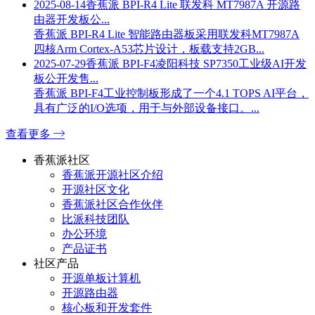
2025-08-14
香蕉派 BPI-R4 Lite 联发科 MT7987A 开源路
由器开发板公...
香蕉派 BPI-R4 Lite 智能路由器板采用联发科MT7987A
四核Arm Cortex-A53芯片设计，板载支持2GB...
2025-07-29
香蕉派 BPI-F4凌阳科技 SP7350工业级AI开发
板公开发售...
香蕉派 BPI-F4工业控制板形成了一个4.1 TOPS AI平台，
具有广泛的I/O选项，用于与外部设备接口。...
查看更多
香蕉派社区
香蕉派开源社区介绍
开源社区文化
香蕉派社区合作伙伴
比派科技团队
办公环境
产品证书
社区产品
开源单板计算机
开源路由器
核心板和开发套件