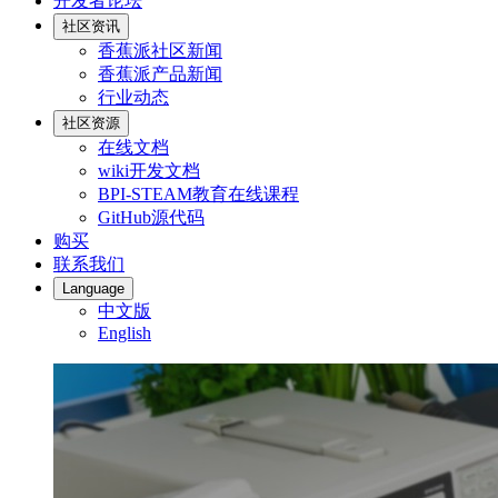
开发者论坛
社区资讯
香蕉派社区新闻
香蕉派产品新闻
行业动态
社区资源
在线文档
wiki开发文档
BPI-STEAM教育在线课程
GitHub源代码
购买
联系我们
Language
中文版
English