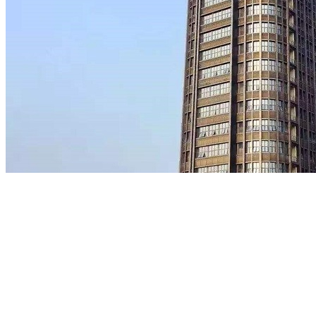
就是为了让全世界所有开发者参与进来。潜心经营香蕉派开源
社区，取得了巨大的影响。现在Banana Pi开源硬件产品，已
经销往全世界170多个国家，吸引了几百万的开发者参与开
发，BPI开源社区累积了近6000万开发者访问量，主流开源社
区都开始官方支持Banana PI开源硬件产品。经过十多年发
展，banana Pi开源硬件形成了四大系列：单板计算机系列，智
能路由器系列，AI人工智能开发板系列，IoT物联网开发板系
列,STEAM教育系列开发板。并提供了超过400种配件，支持
了近200个典型商业应用案列。
Banana Pi已经注册“BPI"商标，在世界范围内采用”BPI"商标进
行推广。专注打造Banana Pi开源生态。对入有志于加入
Banana Pi的个人创客，团队，公司。采用开放的方式进行商
标授权，现在Banana Pi团队已经有了近10家企业成员。共同
进行社区的运营与推广，力争成为世界一流的开源硬件社区。