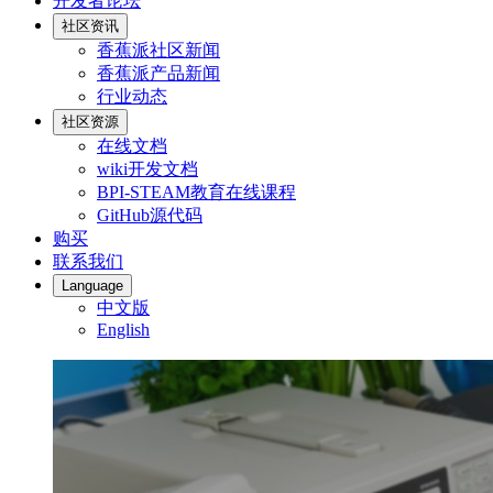
开发者论坛
社区资讯
香蕉派社区新闻
香蕉派产品新闻
行业动态
社区资源
在线文档
wiki开发文档
BPI-STEAM教育在线课程
GitHub源代码
购买
联系我们
Language
中文版
English