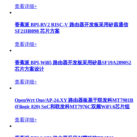
查看详细+
香蕉派 BPI-F3 进迭时空 K1 8核RISC-V架构开源硬件开
发板，2/4/8/16G内存，2/4/8/16G eMMC存储
查看详细+
香蕉派BPI-M4 Zero单板计算机采用全志H618,板载
2GRAM内存
查看详细+
香蕉派 BPI-R4 Pro Wifi 7开源路由器开发板采用联发科
MT7988A 芯片设计，板载8G内存和8G eMMC ,支持2x
10G网口
查看详细+